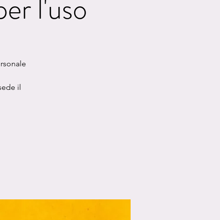
er l'uso
ersonale
ede il