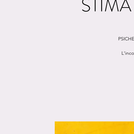
STIMA D
PSICHED
L'inc