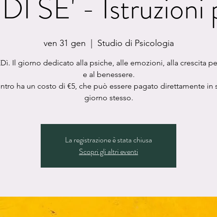
I SE' - Istruzioni p
ven 31 gen
  |  
Studio di Psicologia
ì. Il giorno dedicato alla psiche, alle emozioni, alla crescita p
e al benessere.
ontro ha un costo di €5, che può essere pagato direttamente in s
giorno stesso.
La registrazione è stata chiusa
Scopri gli altri eventi