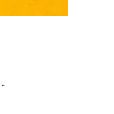
re. 
i.