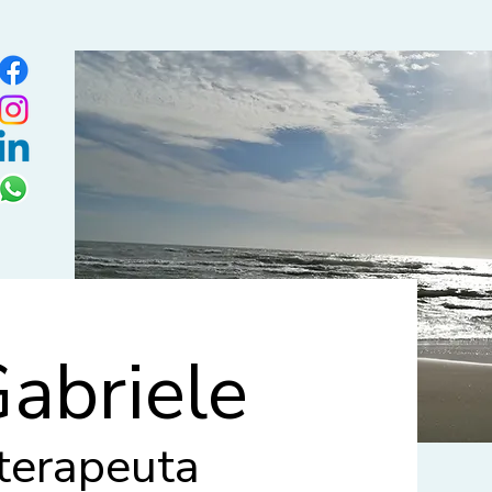
abriele
oterapeuta