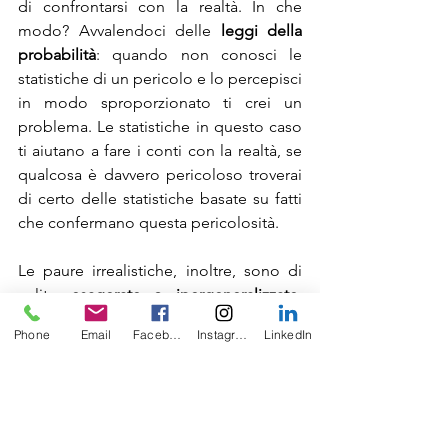
di confrontarsi con la realtà. In che 
modo? Avvalendoci delle 
leggi della 
probabilità
: quando non conosci le 
statistiche di un pericolo e lo percepisci 
in modo sproporzionato ti crei un 
problema. Le statistiche in questo caso 
ti aiutano a fare i conti con la realtà, se 
qualcosa è davvero pericoloso troverai 
di certo delle statistiche basate su fatti 
che confermano questa pericolosità. 
Le paure irrealistiche, inoltre, sono di 
solito 
esagerate o ipergeneralizzate
: 
ascolti il racconto di una persona che è 
Phone
Email
Facebook
Instagram
LinkedIn
rimasta chiusa in un ascensore per 
diverse ore e pensi che questa cosa 
possa facilmente succedere a tutti, 
quindi anche a te; oppure ti sei 
ritrovato/a di fronte ad un rifiuto in 